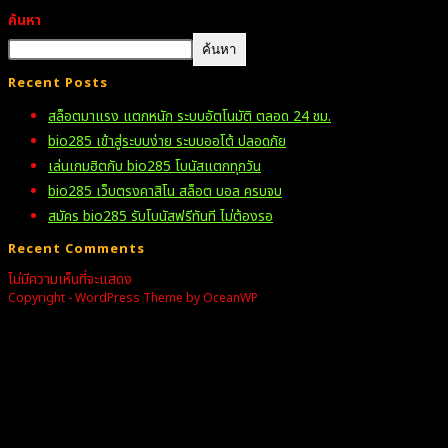
ค้นหา
ค้นหา
Recent Posts
สล็อตมาแรง แตกหนัก ระบบอัตโนมัติ ตลอด 24 ชม.
bio285 เข้าสู่ระบบง่าย ระบบออโต้ ปลอดภัย
เล่นเกมฮิตกับ bio285 โบนัสแตกทุกวัน
bio285 เว็บตรงคาสิโน สล็อต บอล ครบจบ
สมัคร bio285 รับโบนัสฟรีทันที ไม่ต้องรอ
Recent Comments
ไม่มีความเห็นที่จะแสดง
Copyright - WordPress Theme by OceanWP