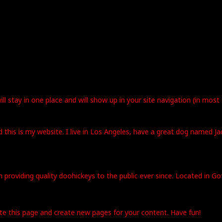
will stay in one place and will show up in your site navigation (in m
 this is my website. I live in Los Angeles, have a great dog named Jack,
oviding quality doohickeys to the public ever since. Located in Got
te this page and create new pages for your content. Have fun!