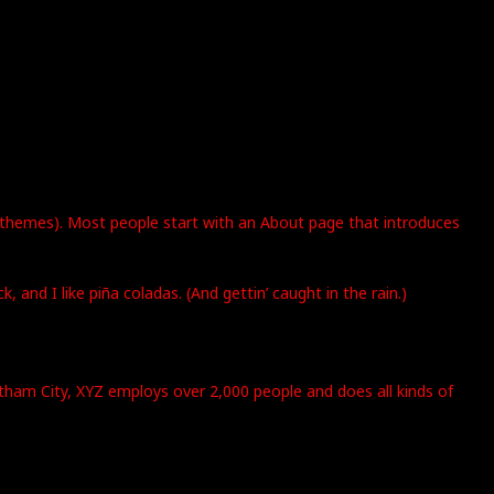
ost themes). Most people start with an About page that introduces
 and I like piña coladas. (And gettin’ caught in the rain.)
ham City, XYZ employs over 2,000 people and does all kinds of